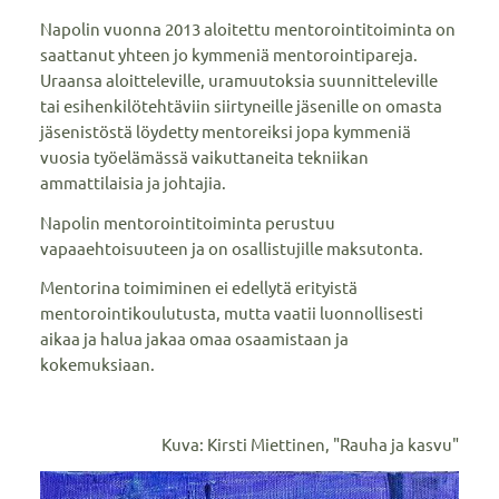
Napolin vuonna 2013 aloitettu mentorointitoiminta on
saattanut yhteen jo kymmeniä mentorointipareja.
Uraansa aloitteleville, uramuutoksia suunnitteleville
tai esihenkilötehtäviin siirtyneille jäsenille on omasta
jäsenistöstä löydetty mentoreiksi jopa kymmeniä
vuosia työelämässä vaikuttaneita tekniikan
ammattilaisia ja johtajia.
Napolin mentorointitoiminta perustuu
vapaaehtoisuuteen ja on osallistujille maksutonta.
Mentorina toimiminen ei edellytä erityistä
mentorointikoulutusta, mutta vaatii luonnollisesti
aikaa ja halua jakaa omaa osaamistaan ja
kokemuksiaan.
Kuva: Kirsti Miettinen, "Rauha ja kasvu"