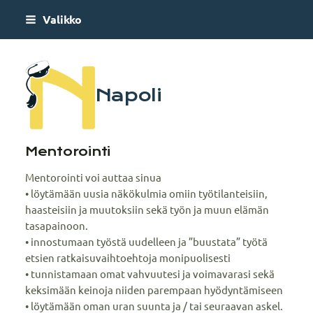
Siirry
Valikko
sivun
sisältöön
Napoli
Mentorointi
Mentorointi voi auttaa sinua
• löytämään uusia näkökulmia omiin työtilanteisiin,
haasteisiin ja muutoksiin sekä työn ja muun elämän
tasapainoon.
• innostumaan työstä uudelleen ja ”buustata” työtä
etsien ratkaisuvaihtoehtoja monipuolisesti
• tunnistamaan omat vahvuutesi ja voimavarasi sekä
keksimään keinoja niiden parempaan hyödyntämiseen
• löytämään oman uran suunta ja / tai seuraavan askel.