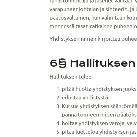
rahastonhoitaja ja jäsenet valitaan
varapuheenjohtajan ja sihteerin, ja 
päätösvaltainen, kun vähintään kolm
mennessä tasan ratkaisee puheenjoht
Yhdistyksen nimen kirjoittaa puheen
6§ Hallituksen
Hallituksen tulee
pitää huolta yhdistyksen juoks
edustaa yhdistystä
Kutsua yhdistyksen sääntömäärä
panna toimeen niiden päätöks
hoitaa yhdistyksen varoja, valv
pitää luetteloa yhdistyksen jä