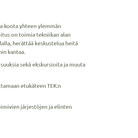
 ja koota yhteen ylemmän
oitus on toimia tekniikan alan
lalla, herättää keskustelua heitä
hin kantaa.
aisuuksia sekä ekskursioita ja muuta
oittamaan etukäteen TEK:n
imivien järjestöjen ja elinten