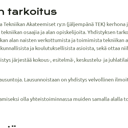
 tarkoitus
a Tekniikan Akateemiset ry:n (jäljempänä TEK) kerhona
ekniikan osaajia ja alan opiskelijoita. Yhdistyksen tark
kan alan naisten verkottumista ja toimimista tekniikan a
kunnallisista ja koulutuksellisista asioista, sekä ottaa nii
tys järjestää kokous-, esitelmä-, keskustelu- ja juhlatil
ä lausuntoja. Lausunnoistaan on yhdistys velvollinen ilm
amiseksi olla yhteistoiminnassa muiden samalla alalla to