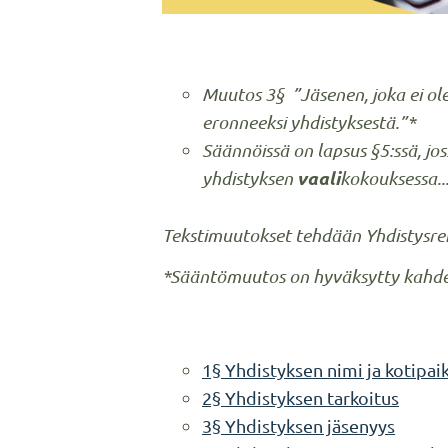
Muutos 3§ ”Jäsenen, joka ei o
eronneeksi yhdistyksestä.”*
Säännöissä on lapsus §5:ssä, jos
vaali
yhdistyksen
kokouksessa..
Tekstimuutokset tehdään Yhdistysre
*Sääntömuutos on hyväksytty kahdes
1§ Yhdistyksen nimi ja kotipai
2§ Yhdistyksen tarkoitus
3§ Yhdistyksen jäsenyys