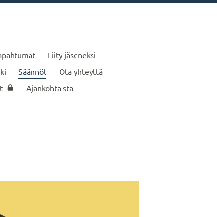
apahtumat
Liity jäseneksi
ki
Säännöt
Ota yhteyttä
t
Ajankohtaista