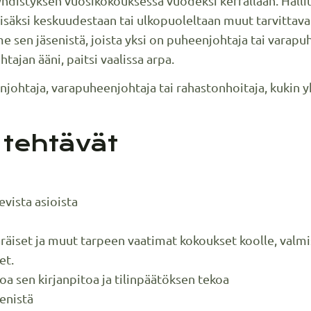
 yhdistyksen vuosikokouksessa vuodeksi kerrallaan. Hall
lisäksi keskuudestaan tai ulkopuoleltaan muut tarvittava
e sen jäsenistä, joista yksi on puheenjohtaja tai varapu
ajan ääni, paitsi vaalissa arpa.
johtaja, varapuheenjohtaja tai rahastonhoitaja, kukin y
 tehtävät
evista asioista
iset ja muut tarpeen vaatimat kokoukset koolle, valmist
et.
oa sen kirjanpitoa ja tilinpäätöksen tekoa
senistä