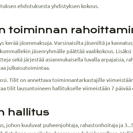
ituksen ehdotuksesta yhdistyksen kokous.
n toiminnan rahoittam
s kerää jäsenmaksuja. Varsinaisilta jäseniltä ja kannatus
ummallekin jäsenryhmälle päättää vaalikokous. Lisäksi 
teja sekä järjestää asianmukaisella luvalla arpajaisia, ra
taa julkaisutoimintaa.
uosi. Tilit on annettava toiminnantarkastajille viimeistä
aa tilit lausuntoineen hallitukselle viimeistään 7 päivä
 hallitus
s, johon kuuluvat puheenjohtaja, rahastonhoitaja ja 3...