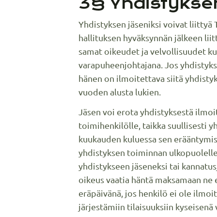
3§ Yhdistykse
Yhdistyksen jäseniksi voivat liittyä
hallituksen hyväksynnän jälkeen li
samat oikeudet ja velvollisuudet ku
varapuheenjohtajana. Jos yhdistykse
hänen on ilmoitettava siitä yhdist
vuoden alusta lukien.
Jäsen voi erota yhdistyksestä ilmoitt
toimihenkilölle, taikka suullisesti
kuukauden kuluessa sen erääntymises
yhdistyksen toiminnan ulkopuolelle,
yhdistykseen jäseneksi tai kannatus
oikeus vaatia häntä maksamaan ne 
eräpäivänä, jos henkilö ei ole ilmo
järjestämiin tilaisuuksiin kyseisenä