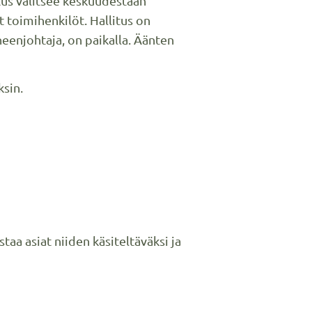
itus valitsee keskuudestaan
t toimihenkilöt. Hallitus on
heenjohtaja, on paikalla. Äänten
ksin.
aa asiat niiden käsiteltäväksi ja