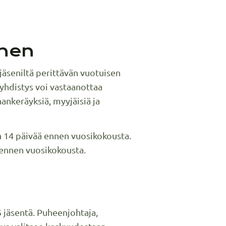
inen
jäseniltä perittävän vuotuisen
yhdistys voi vastaanottaa
hankeräyksiä, myyjäisiä ja
än 14 päivää ennen vuosikokousta.
ä ennen vuosikokousta.
5 jäsentä. Puheenjohtaja,