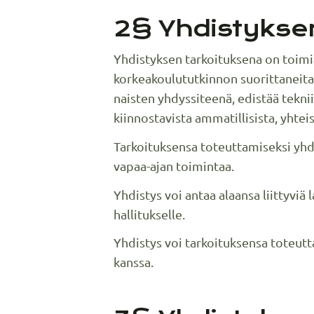
2§ Yhdistyksen
Yhdistyksen tarkoituksena on toimi
korkeakoulututkinnon suorittaneita t
naisten yhdyssiteenä, edistää teknii
kiinnostavista ammatillisista, yhteis
Tarkoituksensa toteuttamiseksi yhdis
vapaa-ajan toimintaa.
Yhdistys voi antaa alaansa liittyvi
hallitukselle.
Yhdistys voi tarkoituksensa toteutt
kanssa.