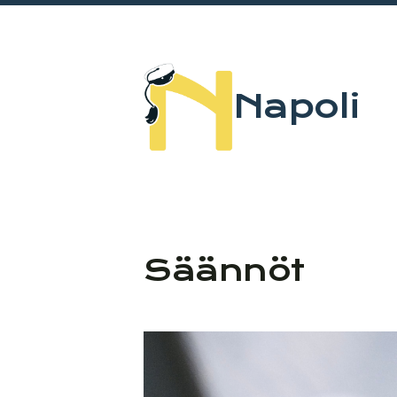
Siirry
sivun
sisältöön
Napoli
Säännöt