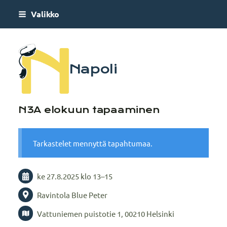
Siirry
Valikko
sivun
sisältöön
Napoli
N3A elokuun tapaaminen
Tarkastelet mennyttä tapahtumaa.
ke 27.8.2025
klo 13
–
15
Ravintola Blue Peter
Vattuniemen puistotie 1, 00210 Helsinki