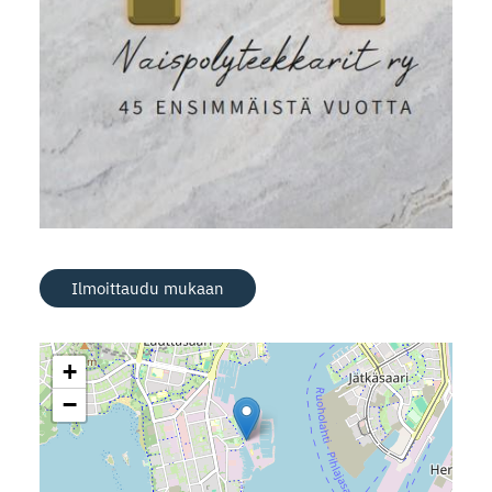
Ilmoittaudu mukaan
+
−