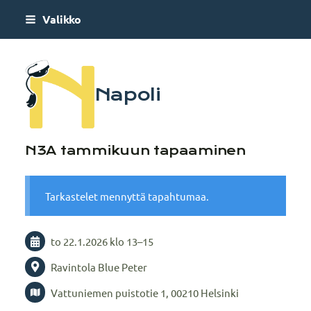
Siirry
Valikko
sivun
sisältöön
Napoli
N3A tammikuun tapaaminen
Tarkastelet mennyttä tapahtumaa.
to 22.1.2026
klo 13
–
15
Ravintola Blue Peter
Vattuniemen puistotie 1, 00210 Helsinki