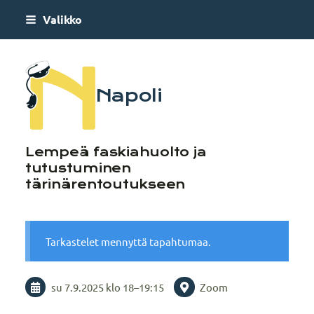
Siirry
Valikko
sivun
sisältöön
Napoli
Lempeä faskiahuolto ja
tutustuminen
tärinärentoutukseen
Tarkastelet mennyttä tapahtumaa.
su 7.9.2025
klo 18
–
19:15
Zoom