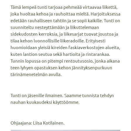
Tämä lempeä tunti tarjoaa pehmeää virtaavaa liikettä,
joka huoltaa kehoa ja rauhoittaa mieltä. Harjoituksessa
edetään rauhalliseen tahtiin ja se sopii kaikille. Tunti on
suunniteltu nesteyttämään ja liikuttelemaan
sidekudosten kerroksia, ja liikesarjat tuovat joustoa ja
tilaa kehon luonnollisille liikeradoille. Erityisesti
huomioidaan yleisiä kireiden faskiaverkostojen alueita,
kuten lantion seutua sekä hartioita ja rintarankaa.
Tunnin lopussa on pitempi rentoutusosio, jonka aikana
teen lyhyen opastuksen kehon jännityksenpurkuun
tärinämenetelmän avulla.
Tunti on jäsenille ilmainen. Saamme tunnista tehdyn
nauhan kuukaudeksi käyttöömme.
Ohjaajana: Liisa Kotilainen.