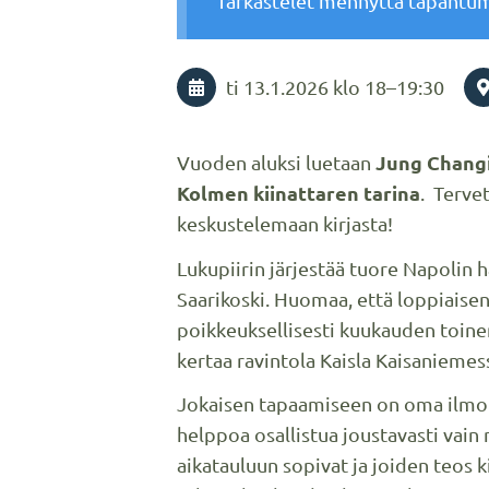
Tarkastelet mennyttä tapahtu
ti 13.1.2026
klo 18
–
19:30
Jung Changi
Vuoden aluksi luetaan
Kolmen kiinattaren tarina
. Terve
keskustelemaan kirjasta!
Lukupiirin järjestää tuore Napolin h
Saarikoski. Huomaa, että loppiaisen
poikkeuksellisesti kuukauden toinen 
kertaa ravintola Kaisla Kaisaniemes
Jokaisen tapaamiseen on oma ilmoi
helppoa osallistua joustavasti vain n
aikatauluun sopivat ja joiden teos 