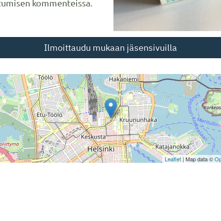
autumisen kommenteissa.
Ilmoittaudu mukaan jäsensivuilla
Leaflet
| Map data ©
Op