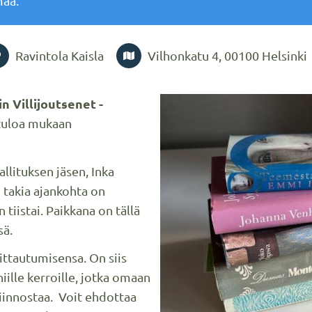
maa.
Ravintola Kaisla
Vilhonkatu 4, 00100 Helsinki
n Villijoutsenet -
tuloa mukaan
allituksen jäsen, Inka
 takia ajankohta on
tiistai. Paikkana on tällä
sä.
ttautumisensa. On siis
iille kerroille, jotka omaan
kiinnostaa. Voit ehdottaa