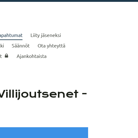
apahtumat
Liity jäseneksi
ki
Säännöt
Ota yhteyttä
t
Ajankohtaista
llijoutsenet -