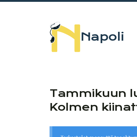
Siirry
sivun
sisältöön
Napoli
Tammikuun luku
Kolmen kiinat