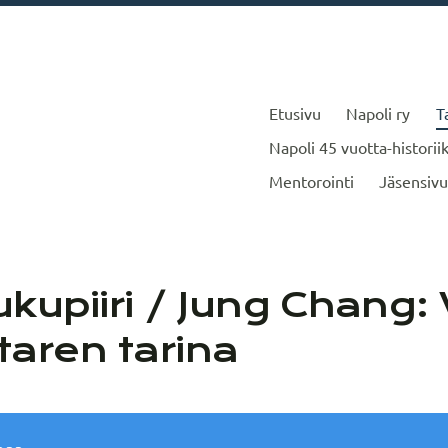
Etusivu
Napoli ry
T
Napoli 45 vuotta-historiik
Mentorointi
Jäsensivu
piiri / Jung Chang: Vi
taren tarina