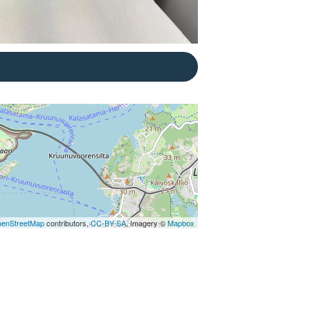
enStreetMap
contributors,
CC-BY-SA
, Imagery ©
Mapbox